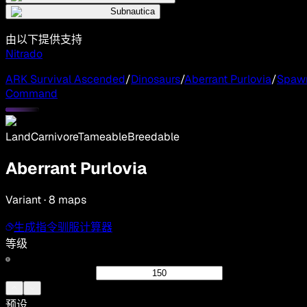
Subnautica
由以下提供支持
Nitrado
ARK Survival Ascended
/
Dinosaurs
/
Aberrant Purlovia
/
Spaw
Command
Land
Carnivore
Tameable
Breedable
Aberrant Purlovia
Variant · 8 maps
生成指令
驯服计算器
等级
预设