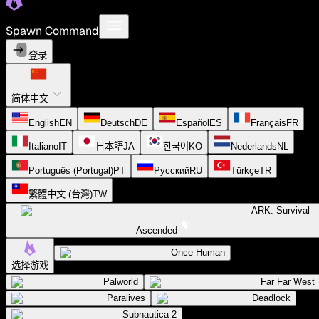
Spawn Command
登录
简体中文
English
EN
Deutsch
DE
Español
ES
Français
FR
Italiano
IT
日本語
JA
한국어
KO
Nederlands
NL
Português (Portugal)
PT
Русский
RU
Türkçe
TR
繁體中文 (台灣)
TW
ARK: Survival
Ascended
Once Human
选择游戏
Palworld
Far Far West
Paralives
Deadlock
Subnautica 2