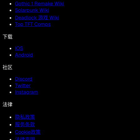
Gothic 1 Remake Wiki
Solarpunk Wiki
Deadlock 游戏 Wiki
Top TFT Comps
下载
IOS
Android
社区
Discord
Twitter
Instagram
法律
隐私政策
服务条款
Cookie政策
法律声明