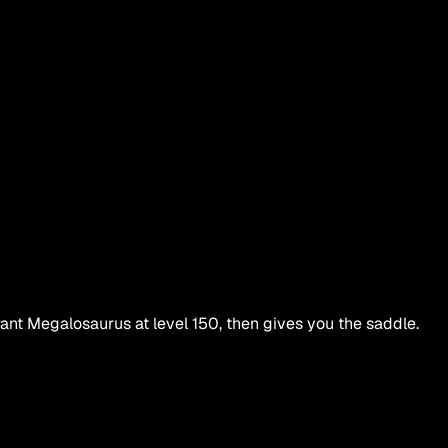
rant Megalosaurus
at level
150
, then gives you the saddle.