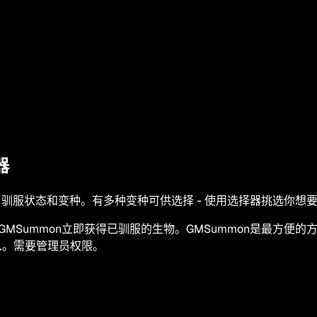
器
自定义等级、驯服状态和变种。有多种变种可供选择 - 使用选择器挑选你
MSummon立即获得已驯服的生物。GMSummon是最方便的方式，可
入。需要管理员权限。