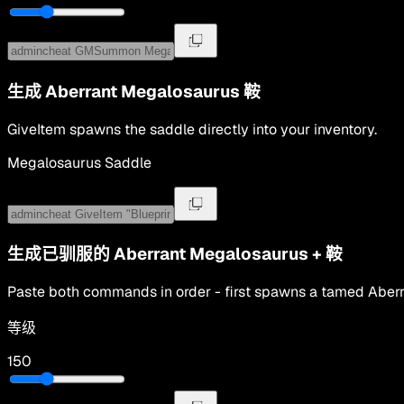
生成
Aberrant Megalosaurus
鞍
GiveItem spawns the saddle directly into your inventory.
Megalosaurus Saddle
生成已驯服的
Aberrant Megalosaurus
+
鞍
Paste both commands in order - first spawns a tamed
Aber
等级
150