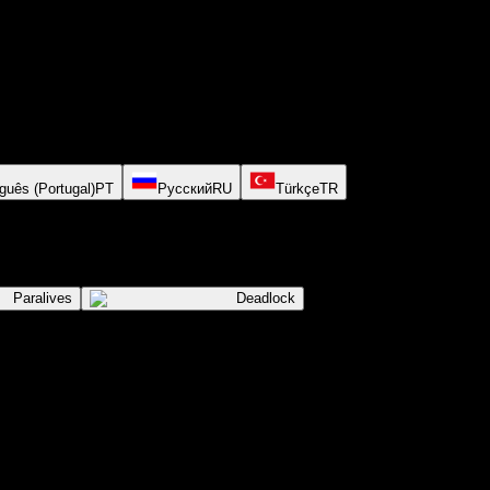
guês (Portugal)
PT
Русский
RU
Türkçe
TR
Paralives
Deadlock