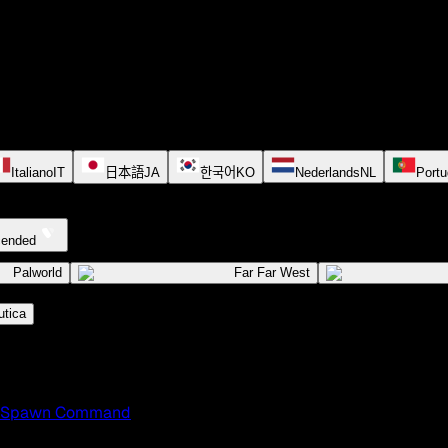
Italiano
IT
日本語
JA
한국어
KO
Nederlands
NL
Portu
cended
Palworld
Far Far West
tica
Spawn Command