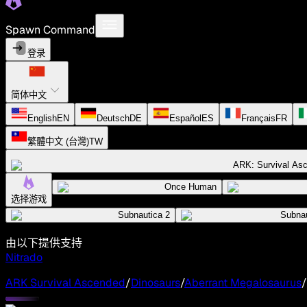
Spawn Command
登录
简体中文
English
EN
Deutsch
DE
Español
ES
Français
FR
繁體中文 (台灣)
TW
ARK: Survival As
Once Human
选择游戏
Subnautica 2
Subnau
由以下提供支持
Nitrado
ARK Survival Ascended
/
Dinosaurs
/
Aberrant Megalosaurus
/