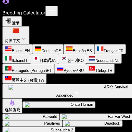
Breeding Calculator
登录
简体中文
English
EN
Deutsch
DE
Español
ES
Français
FR
Italiano
IT
日本語
JA
한국어
KO
Nederlands
NL
Português (Portugal)
PT
Русский
RU
Türkçe
TR
繁體中文 (台灣)
TW
ARK: Survival
Ascended
Once Human
选择游戏
Palworld
Far Far West
Paralives
Deadlock
Subnautica 2