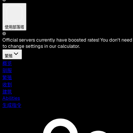
使用部落塔
Official servers currently have boosted rates! You don't need
to change settings in our calculator.
繁殖
概览
驯服
繁殖
收割
建筑
Abilities
生成指令