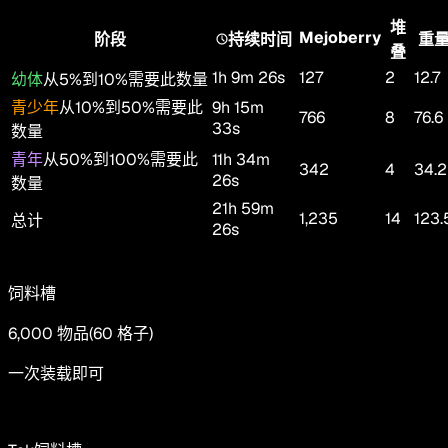
堆
Mejoberry
阶段
持续时间
重
叠
1h 9m 26s
127
2
12.7
幼体
从5%到10%需要此数量
青少年
从10%到50%需要此
9h 15m
766
8
76.6
33s
数量
青年
从50%到100%需要此
11h 34m
342
4
34.2
26s
数量
21h 59m
1,235
14
123.
总计
26s
饲料槽
6,000
物品
(
60
格子
)
一次装载即可