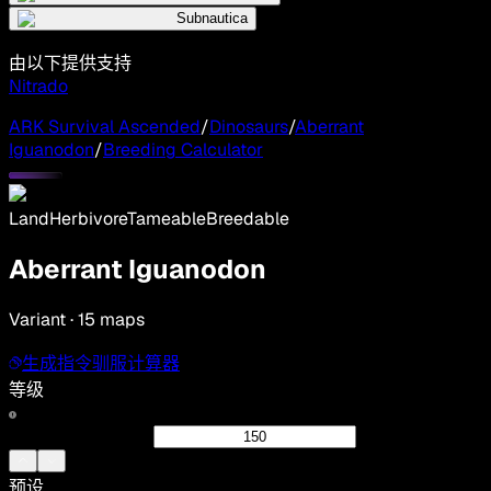
Subnautica
由以下提供支持
Nitrado
ARK Survival Ascended
/
Dinosaurs
/
Aberrant
Iguanodon
/
Breeding Calculator
Land
Herbivore
Tameable
Breedable
Aberrant Iguanodon
Variant · 15 maps
生成指令
驯服计算器
等级
预设