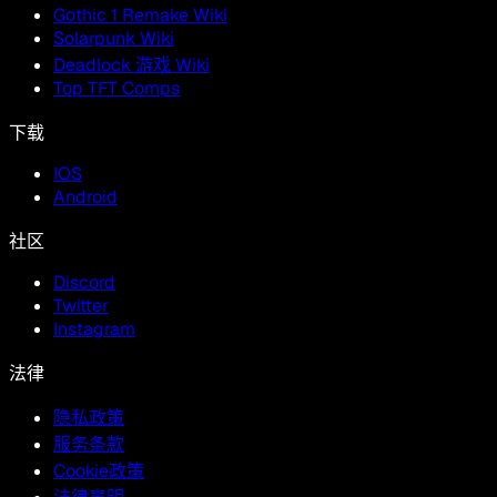
Gothic 1 Remake Wiki
Solarpunk Wiki
Deadlock 游戏 Wiki
Top TFT Comps
下载
IOS
Android
社区
Discord
Twitter
Instagram
法律
隐私政策
服务条款
Cookie政策