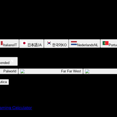
Italiano
IT
日本語
JA
한국어
KO
Nederlands
NL
Portu
cended
Palworld
Far Far West
tica
aming Calculator