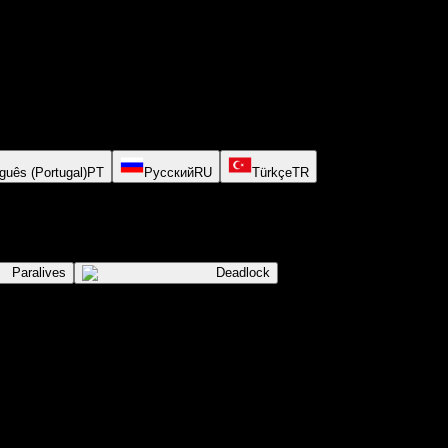
guês (Portugal)
PT
Русский
RU
Türkçe
TR
Paralives
Deadlock