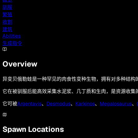
驯服
繁殖
收割
建筑
Abilities
生成指令
Overview
异变贝俄勒蛙是一种罕见的肉食性变种生物，拥有对多种结构
它在被驯服后能高效采集水泥浆、几丁质和生肉，是资源收集
它可被
Argentavis
、
Desmodus
、
Karkinos
、
Megalosaurus
、
Spawn Locations