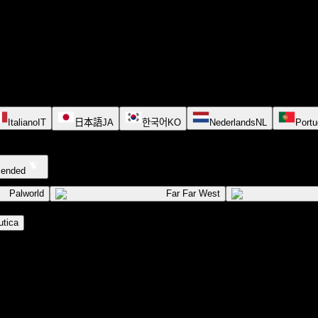
Italiano
IT
日本語
JA
한국어
KO
Nederlands
NL
Portu
cended
Palworld
Far Far West
tica