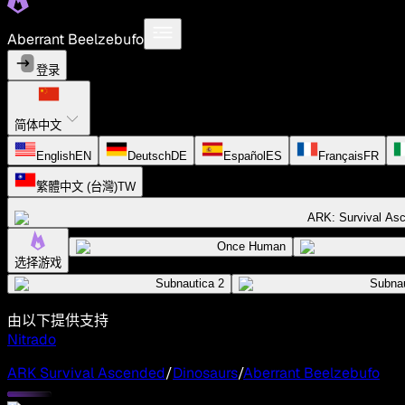
Aberrant Beelzebufo
登录
简体中文
English
EN
Deutsch
DE
Español
ES
Français
FR
繁體中文 (台灣)
TW
ARK: Survival As
Once Human
选择游戏
Subnautica 2
Subnau
由以下提供支持
Nitrado
ARK Survival Ascended
/
Dinosaurs
/
Aberrant Beelzebufo