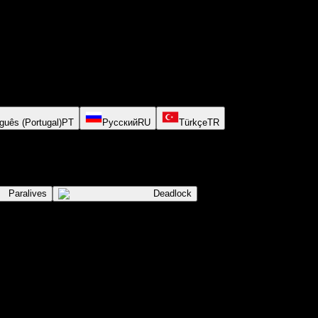
guês (Portugal)
PT
Русский
RU
Türkçe
TR
Paralives
Deadlock