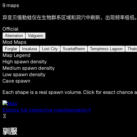
9
maps
异变贝俄勒蛙仅在生物群系区域和洞穴中刷新，出现频率极低。
Official
Aberration
Valguero
Mod Maps
Forglar
Insaluna
Lost City
Svartalfheim
Temptress Lagoon
Thalo
Map Legend
High spawn density
Medium spawn density
Low spawn density
Cave spawn
Each shape is a real spawn volume. Click for exact chance a
Explore full interactive map
Aberration
→
驯服