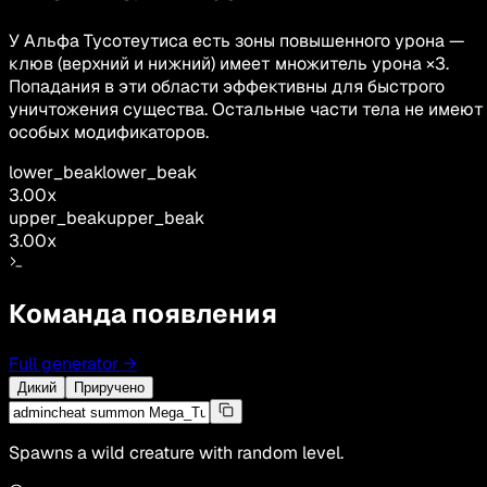
У Альфа Тусотеутиса есть зоны повышенного урона —
клюв (верхний и нижний) имеет множитель урона ×3.
Попадания в эти области эффективны для быстрого
уничтожения существа. Остальные части тела не имеют
особых модификаторов.
lower_beak
lower_beak
3.00
x
upper_beak
upper_beak
3.00
x
Команда появления
Full generator
→
Дикий
Приручено
Spawns a wild creature with random level.