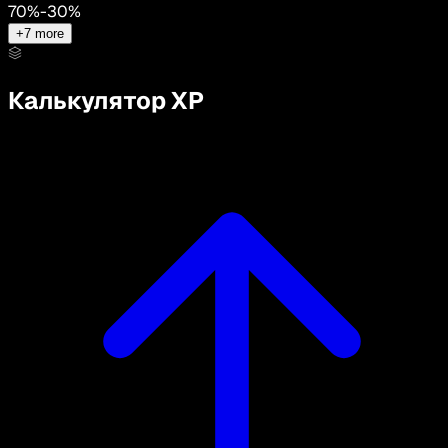
70
%
-
30
%
+
7
more
Калькулятор XP