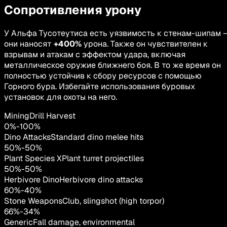
Сопротивления урону
У Альфа Тусотеутиса есть уязвимость к стенам-шипам 
они наносят
+400%
урона. Также он чувствителен к
взрывам и атакам с эффектом удара, включая
металлическое оружие ближнего боя. В то же время он
полностью устойчив к сбору ресурсов с помощью
Горного бура. Избегайте использования буровых
установок для охоты на него.
MiningDrill Harvest
0
%
-
100
%
Dino Attacks
Standard dino melee hits
50
%
-
50
%
Plant Species X
Plant turret projectiles
50
%
-
50
%
Herbivore Dino
Herbivore dino attacks
60
%
-
40
%
Stone Weapons
Club, slingshot (high torpor)
66
%
-
34
%
Generic
Fall damage, environmental