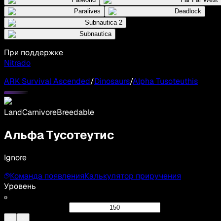
Paralives
Deadlock
Subnautica 2
Subnautica
При поддержке
Nitrado
ARK Survival Ascended
/
Dinosaurs
/
Alpha Tusoteuthis
Land
Carnivore
Breedable
Альфа Тусотеутис
Ignore
Команда появления
Калькулятор приручения
Уровень