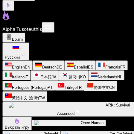
Alpha Tusoteuthis
Войти
Русский
English
EN
Deutsch
DE
Español
ES
Français
FR
Italiano
IT
日本語
JA
한국어
KO
Nederlands
NL
Português (Portugal)
PT
Türkçe
TR
简体中文
CN
繁體中文 (台灣)
TW
ARK: Survival
Ascended
Once Human
Выбрать игру
Palworld
Far Far West