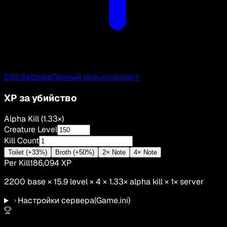
Edit Settings
Полный калькулятор
→
XP за убийство
Alpha Kill (1.33×)
Creature Level
Kill Count
Toilet (+33%)
Broth (+50%)
2× Note
4× Note
Per Kill
186,094
XP
2200
base ×
15.9
level × 4 ×
1.33
×
alpha kill
×
1
× server
Настройки сервера
(Game.ini)