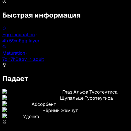
Быстрая информация
Egg incubation
4h 59m
Egg layer
Maturation
7d 17h
Baby → adult
Падает
Глаз Альфа Тусотеутиса
Щупальце Тусотеутиса
Абсорбент
Чёрный жемчуг
Удочка