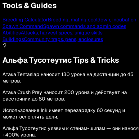
Tools & Guides
Breeding Calculator
Breeding, mating cooldown, incubation
Spawn Command
Spawn commands and admin codes
Abilities
Attacks, harvest specs, unique skills
Buildings
Community traps, pens, enclosures
Альфа Тусотеутис Tips & Tricks
Атака Tentaslap наносит 130 урона на дистанции до 45
метров.
Атака Crush Prey наносит 200 урона и действует на
расстоянии до 80 метров.
Использование Ink имеет перезарядку 60 секунд и
может ослеплять цели.
Альфа Тусотеутис уязвим к стенам-шипам — они нанося
+400% урона.