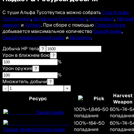
С туши Альфа Тусотеутиса можно собрать
Глаз Альфа
Тусотеутиса
,
Щупальце Тусотеутиса
,
Абсорбент
,
Чёрный
жемчуг
и
Удочку
. При сборе с помощью
Горного бура
добывается максимальное количество
Сырой рыбы
,
Сырой первосортной рыбы
и
Кератина
.
Добыча HP тела
?
Урон в ближнем бою
?
%
Урон оружия
?
%
Множитель добычи
?
-
+
Harvest
Ресурс
Pick
Weapon
100
%
~
1,846
~
50
60
%
~
74
~
5
Сырая рыба
попадания
попадани
100
%
~
164
~
50
60
%
~
74
~
5
Сырая первосортная рыба
попадания
попадани