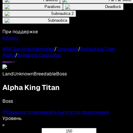
Paralives
Deadlock
Subnautica 2
Subnautica
При поддержке
Nitrado
ARK Survival Ascended
/
Dinosaurs
/
Alpha King Titan
Alpha
/
Breeding Calculator
Land
Unknown
Breedable
Boss
Alpha King Titan
Boss
Команда появления
Калькулятор приручения
Уровень