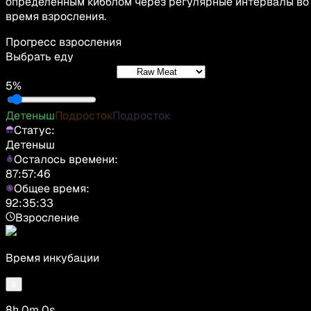
определенным кибблом через регулярные интервалы во
время взросления.
Прогресс взросления
Выбрать еду
5%
Детеныш
Подросток
Подросток
Статус:
Детеныш
Осталось времени:
87:57:46
Общее время:
92:35:33
Взросление
Время инкубации
8h 0m 0s