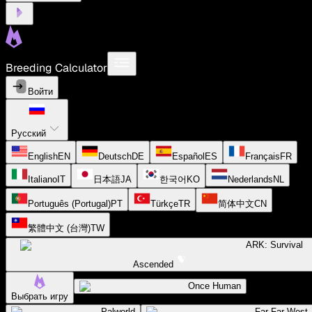
Breeding Calculator
Войти
Русский
English
EN
Deutsch
DE
Español
ES
Français
FR
Italiano
IT
日本語
JA
한국어
KO
Nederlands
NL
Português (Portugal)
PT
Türkçe
TR
简体中文
CN
繁體中文 (台灣)
TW
ARK: Survival
Ascended
Once Human
Выбрать игру
Palworld
Far Far West