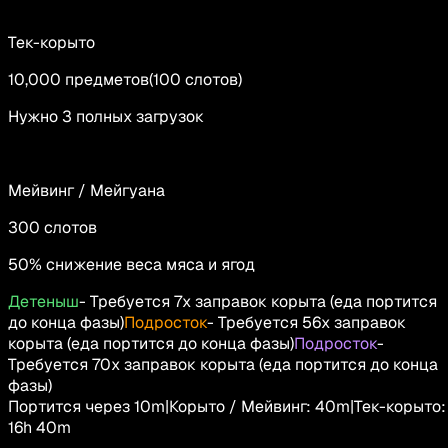
Тек-корыто
10,000
предметов
(
100
слотов
)
Нужно 3 полных загрузок
Мейвинг / Мейгуана
300
слотов
50% снижение веса мяса и ягод
Детеныш
-
Требуется 7x заправок корыта (еда портится
до конца фазы)
Подросток
-
Требуется 56x заправок
корыта (еда портится до конца фазы)
Подросток
-
Требуется 70x заправок корыта (еда портится до конца
фазы)
Портится через
10m
|
Корыто / Мейвинг
:
40m
|
Тек-корыто
:
16h 40m