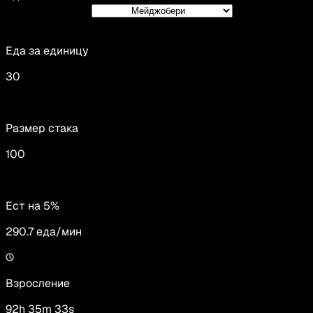
Еда за единицу
30
Размер стака
100
Ест на 5%
290.7
еда/мин
Взросление
92h 35m 33s