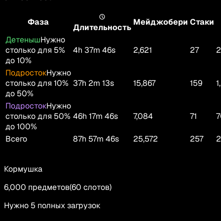
Фаза
Мейджобери
Стаки
Длительность
Детеныш
Нужно
столько для 5%
4h 37m 46s
2,621
27
2
до 10%
Подросток
Нужно
столько для 10%
37h 2m 13s
15,867
159
1
до 50%
Подросток
Нужно
столько для 50%
46h 17m 46s
7,084
71
7
до 100%
Всего
87h 57m 46s
25,572
257
2
Кормушка
6,000
предметов
(
60
слотов
)
Нужно 5 полных загрузок