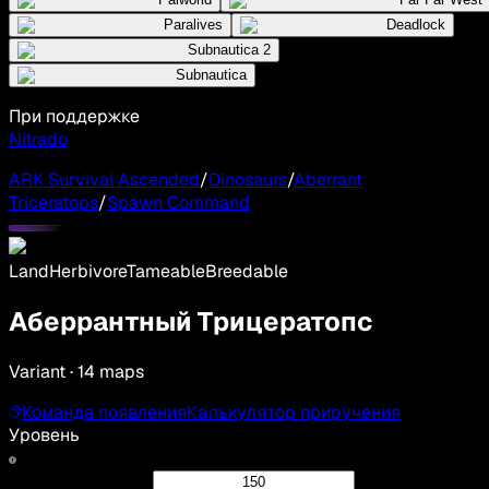
Paralives
Deadlock
Subnautica 2
Subnautica
При поддержке
Nitrado
ARK Survival Ascended
/
Dinosaurs
/
Aberrant
Triceratops
/
Spawn Command
Land
Herbivore
Tameable
Breedable
Аберрантный Трицератопс
Variant · 14 maps
Команда появления
Калькулятор приручения
Уровень