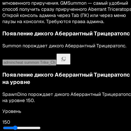
мгновенного приручения. GMSummon — самый удобный
способ получить сразу прирученного Aberrant Triceratops
Открой консоль админа через Tab (ПК) или через меню
паузы на консолях. Требуются права админа.
Появление дикого
Аберрантный Трицератопс
Summon
порождает дикого
Аберрантный Трицератопс
.
Появление дикого
Аберрантный Трицератопс
на уровне
SpawnDino
порождает дикого
Аберрантный Трицератопс
на уровне
150
.
Уровень
150