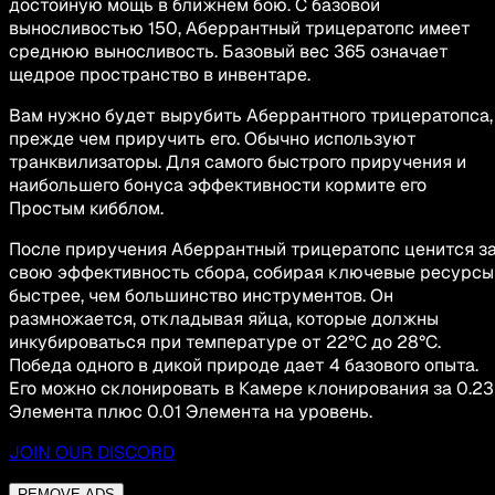
достойную мощь в ближнем бою. С базовой
выносливостью 150, Аберрантный трицератопс имеет
среднюю выносливость. Базовый вес 365 означает
щедрое пространство в инвентаре.
Вам нужно будет вырубить Аберрантного трицератопса,
прежде чем приручить его. Обычно используют
транквилизаторы. Для самого быстрого приручения и
наибольшего бонуса эффективности кормите его
Простым кибблом.
После приручения Аберрантный трицератопс ценится з
свою эффективность сбора, собирая ключевые ресурсы
быстрее, чем большинство инструментов. Он
размножается, откладывая яйца, которые должны
инкубироваться при температуре от 22°C до 28°C.
Победа одного в дикой природе дает 4 базового опыта.
Его можно склонировать в Камере клонирования за 0.23
Элемента плюс 0.01 Элемента на уровень.
JOIN OUR DISCORD
REMOVE ADS