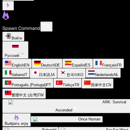
Spawn Command
Войти
Русский
English
EN
Deutsch
DE
Español
ES
Français
FR
Italiano
IT
日本語
JA
한국어
KO
Nederlands
NL
Português (Portugal)
PT
Türkçe
TR
简体中文
CN
繁體中文 (台灣)
TW
ARK: Survival
Ascended
Once Human
Выбрать игру
Palworld
Far Far West