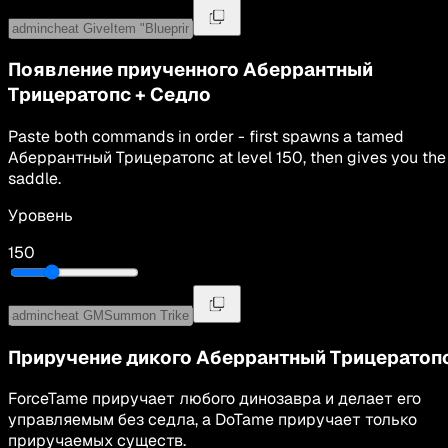
Появление приученного
Аберрантный
Трицератопс
+
Седло
Paste both commands in order - first spawns a tamed
Аберрантный Трицератопс
at level
150
, then gives you the
saddle.
Уровень
150
Приручение дикого
Аберрантный Трицератоп
ForceTame приручает любого динозавра и делает его
управляемым без седла, а DoTame приручает только
приручаемых существ.