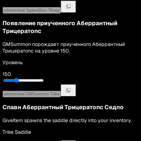
Появление приученного
Аберрантный
Трицератопс
GMSummon
порождает приученного
Аберрантный
Трицератопс
на уровне
150
.
Уровень
150
Спавн
Аберрантный Трицератопс
Седло
GiveItem spawns the saddle directly into your inventory.
Trike Saddle