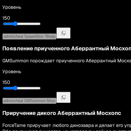
Уровень
150
Появление приученного
Аберрантный Мосхо
GMSummon
порождает приученного
Аберрантный Мосх
Уровень
150
Приручение дикого
Аберрантный Мосхопс
ForceTame приручает любого динозавра и делает его у