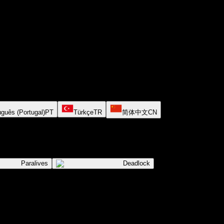
uguês (Portugal)
PT
Türkçe
TR
简体中文
CN
Paralives
Deadlock