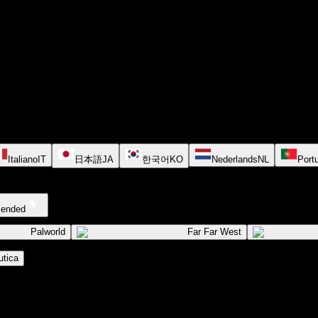
Italiano
IT
日本語
JA
한국어
KO
Nederlands
NL
Port
cended
Palworld
Far Far West
tica