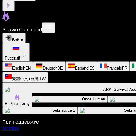
Spawn Command
Войти
Русский
English
EN
Deutsch
DE
Español
ES
Français
FR
繁體中文 (台灣)
TW
ARK: Survival As
Once Human
Выбрать игру
Subnautica 2
Subnau
При поддержке
Nitrado