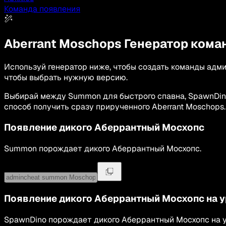
Команда появления
Aberrant Moschops
Генератор кома
Используй генератор ниже, чтобы создать команды админ
чтобы выбрать нужную версию.
Выбирай между Summon для быстрого спавна, SpawnDi
способ получить сразу прирученного Aberrant Moschops.
Появление дикого
Аберрантный Мосхопс
Summon
порождает дикого
Аберрантный Мосхопс
.
Появление дикого
Аберрантный Мосхопс
на 
SpawnDino
порождает дикого
Аберрантный Мосхопс
на 