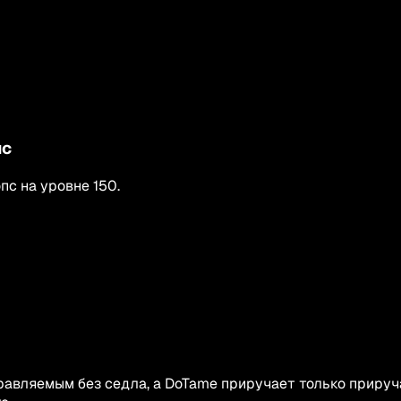
пс
опс
на уровне
150
.
правляемым без седла, а DoTame приручает только приру