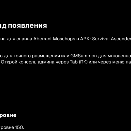
нд появления
а для спавна Aberrant Moschops в ARK: Survival Ascende
no для точного размещения или GMSummon для мгновенн
 Открой консоль админа через Tab (ПК) или через меню п
уровне
уровне
150
.