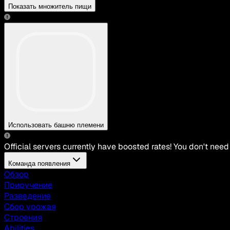
Показать множитель пищи
Использовать башню племени
Official servers currently have boosted rates! You don't need
Команда появления
Обзор
Приручение
Разведение
Сбор урожая
Строения
Abilities