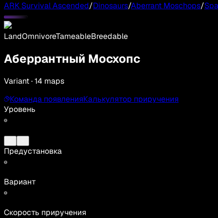
ARK Survival Ascended
/
Dinosaurs
/
Aberrant Moschops
/
Sp
Land
Omnivore
Tameable
Breedable
Аберрантный Мосхопс
Variant · 14 maps
Команда появления
Калькулятор приручения
Уровень
Предустановка
Вариант
Скорость приручения