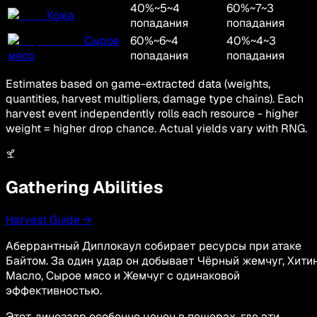
40
%
~
5
~
4
60
%
~
7
~
3
Кожа
попадания
попадания
Сырое
60
%
~
6
~
4
40
%
~
4
~
3
мясо
попадания
попадания
Estimates based on game-extracted data (weights,
quantities, harvest multipliers, damage type chains). Each
harvest event independently rolls each resource - higher
weight = higher drop chance. Actual yields vary with RNG.
Gathering Abilities
Harvest Guide →
Аберрантный Диплокаул собирает ресурсы при атаке
Байтом. За один удар он добывает Чёрный жемчуг, Хитин
Масло, Сырое мясо и Жемчуг с одинаковой
эффективностью.
Этот динозавр особенно ценен в пещерах, где эти