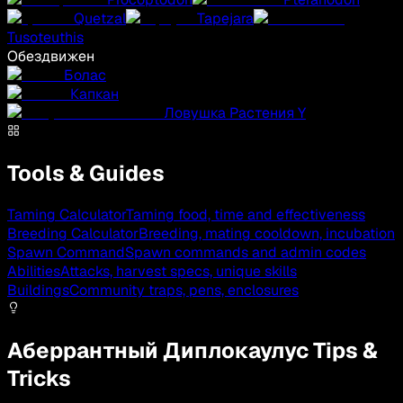
Quetzal
Tapejara
Tusoteuthis
Обездвижен
Болас
Капкан
Ловушка Растения Y
Tools & Guides
Taming Calculator
Taming food, time and effectiveness
Breeding Calculator
Breeding, mating cooldown, incubation
Spawn Command
Spawn commands and admin codes
Abilities
Attacks, harvest specs, unique skills
Buildings
Community traps, pens, enclosures
Аберрантный Диплокаулус Tips &
Tricks