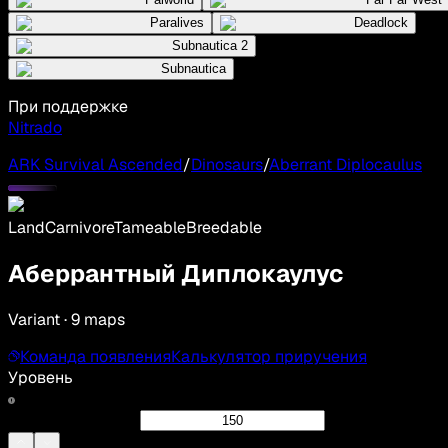
Paralives
Deadlock
Subnautica 2
Subnautica
При поддержке
Nitrado
ARK Survival Ascended
/
Dinosaurs
/
Aberrant Diplocaulus
Land
Carnivore
Tameable
Breedable
Аберрантный Диплокаулус
Variant · 9 maps
Команда появления
Калькулятор приручения
Уровень