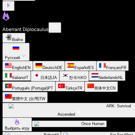
Aberrant Diplocaulus
Войти
Русский
English
EN
Deutsch
DE
Español
ES
Français
FR
Italiano
IT
日本語
JA
한국어
KO
Nederlands
NL
Português (Portugal)
PT
Türkçe
TR
简体中文
CN
繁體中文 (台灣)
TW
ARK: Survival
Ascended
Once Human
Выбрать игру
Palworld
Far Far West