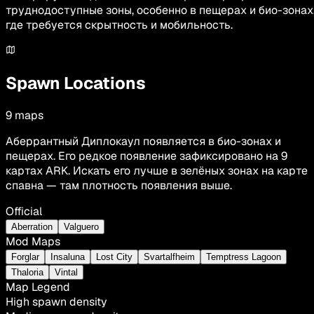
труднодоступные зоны, особенно в пещерах и био-зонах
где требуется скрытность и мобильность.
Spawn Locations
9
maps
Аберрантный Диплокаул появляется в био-зонах и
пещерах. Его редкое появление зафиксировано на 9
картах ARK. Искать его лучше в зелёных зонах на карте
спавна — там плотность появления выше.
Official
Aberration
Valguero
Mod Maps
Forglar
Insaluna
Lost City
Svartalfheim
Temptress Lagoon
Thaloria
Vintal
Map Legend
High spawn density