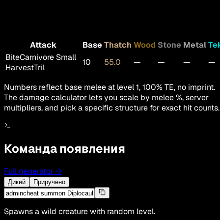
Attack
Base
Thatch
Wood
Stone
Metal
Te
Bite
Carnivore Small
10
55.0
—
—
—
—
HarvestTril
Numbers reflect base melee at level 1, 100% TE, no imprint.
The damage calculator lets you scale by melee %, server
multipliers, and pick a specific structure for exact hit counts.
Команда появления
Full generator
→
Дикий
Приручено
Spawns a wild creature with random level.