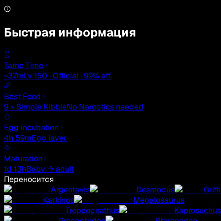
Быстрая информация
Tame Time
~37m
Lv 150 · Official · 99% eff.
Best Food
9 × Simple Kibble
No Narcotics needed
Egg incubation
4h 59m
Egg layer
Maturation
1d 13h
Baby → adult
Переносится
Argentavis
Desmodus
Griff
Karkinos
Megalosaurus
Tropeognathus
Kaprosuchus
Procoptodon
Pteranodon