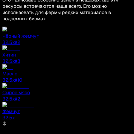
ресурсы встречаются чаще всего. Его можно
использовать для фермы редких материалов в
подземных биомах.
Чёрный жемчуг
32.5
x
#2
Хитин
32.5
x
#3
Масло
32.5
x
#10
Сырое мясо
32.5
x
#2
Жемчуг
32.5
x