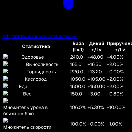
Edit Settings
Полная статистика
→
База
Дикий
Приручен
Статистика
(Lv.1)
+/Lv
+/Lv
Здоровье
240.0
+48.00
+4.00%
Выносливость
165.0
+16.50
+2.00%
Торпидность
220.0
+13.20
+0.00%
Кислород
1050.0
+105.00
+2.00%
Еда
1500.0
+150.00
+2.00%
Вес
150.0
+3.00
+0.80%
Множитель урона в
106.0%
+5.30%
+10.00%
ближнем бою
100.0%
+0.00%
+1.00%
Множитель скорости