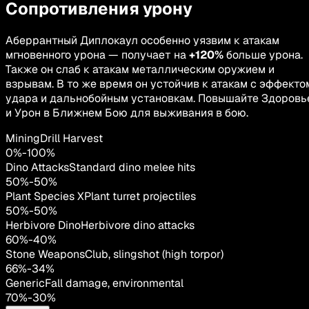
Сопротивления урону
Аберрантный Диплокаул особенно уязвим к атакам
мгновенного урона — получает на
+120%
больше урона.
Также он слаб к атакам металлическим оружием и
взрывам. В то же время он устойчив к атакам с эффекто
удара и дальнобойным установкам. Повышайте Здоровь
и Урон в Ближнем Бою для выживания в бою.
MiningDrill Harvest
0
%
-
100
%
Dino Attacks
Standard dino melee hits
50
%
-
50
%
Plant Species X
Plant turret projectiles
50
%
-
50
%
Herbivore Dino
Herbivore dino attacks
60
%
-
40
%
Stone Weapons
Club, slingshot (high torpor)
66
%
-
34
%
Generic
Fall damage, environmental
70
%
-
30
%