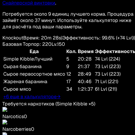
Снайперской винтовки
.
Потребуется около 9 единиц лучшего корма. Процедура
займёт около 37 минут. Используйте калькулятор ниже
для расчёта под ваши параметры.
Knockout
Время
:
20m 28s
|
Эффективность
:
99.6
%
(+
74
Lvl)
|
Базовая Торпор
:
220
Lv.
150
Еда
Кол.
Время
Эффективност
Simple Kibble
Лучший
5
20:28
74 Lvl (224)
Сырая баранина
9
21:37
73 Lvl (223)
Сырое первосортное мясо
12
28:49
73 Lvl (223)
Жареная баранина
17
40:46
71 Lvl (221)
Сырое мясо
34
1:21:37
61 Lvl (211)
+6 еще в калькуляторе
→
Требуется наркотиков
(
Simple Kibble
×
5
)
Narcotics
0
Narcoberries
0