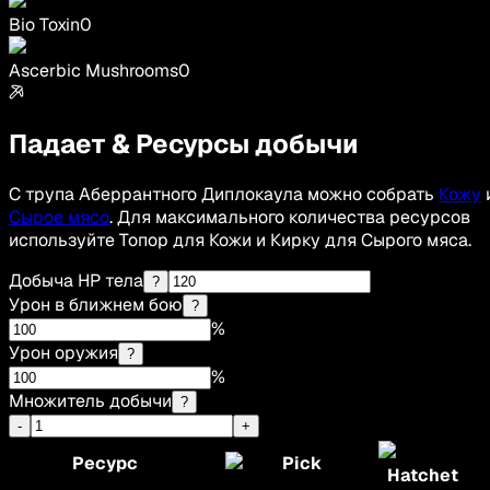
Bio Toxin
0
Ascerbic Mushrooms
0
Падает & Ресурсы добычи
С трупа Аберрантного Диплокаула можно собрать
Кожу
Сырое мясо
. Для максимального количества ресурсов
используйте Топор для Кожи и Кирку для Сырого мяса.
Добыча HP тела
?
Урон в ближнем бою
?
%
Урон оружия
?
%
Множитель добычи
?
-
+
Ресурс
Pick
Hatchet