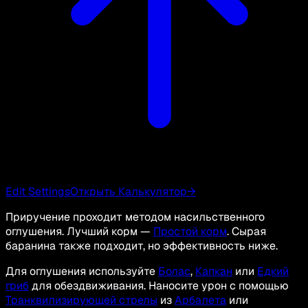
Edit Settings
Открыть Калькулятор
→
Приручение проходит методом насильственного
оглушения. Лучший корм —
Простой корм
. Сырая
баранина также подходит, но эффективность ниже.
Для оглушения используйте
Болас
,
Капкан
или
Едкий
гриб
для обездвиживания. Наносите урон с помощью
Транквилизирующей стрелы
из
Арбалета
или