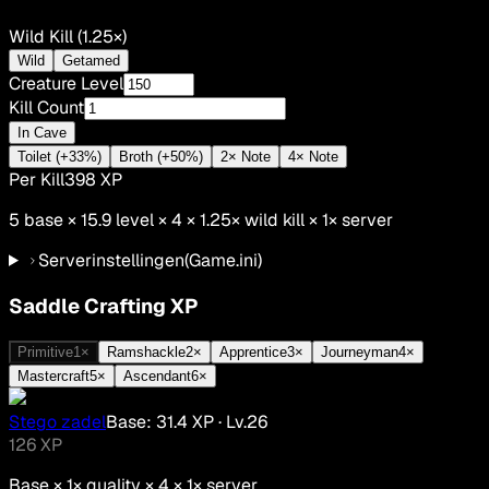
Wild Kill (1.25×)
Wild
Getamed
Creature Level
Kill Count
In Cave
Toilet (+33%)
Broth (+50%)
2× Note
4× Note
Per Kill
398
XP
5
base ×
15.9
level × 4 ×
1.25
×
wild kill
×
1
× server
Serverinstellingen
(Game.ini)
Saddle Crafting XP
Primitive
1
×
Ramshackle
2
×
Apprentice
3
×
Journeyman
4
×
Mastercraft
5
×
Ascendant
6
×
Stego zadel
Base:
31.4
XP
· Lv.
26
126
XP
Base ×
1
× quality × 4 ×
1
× server