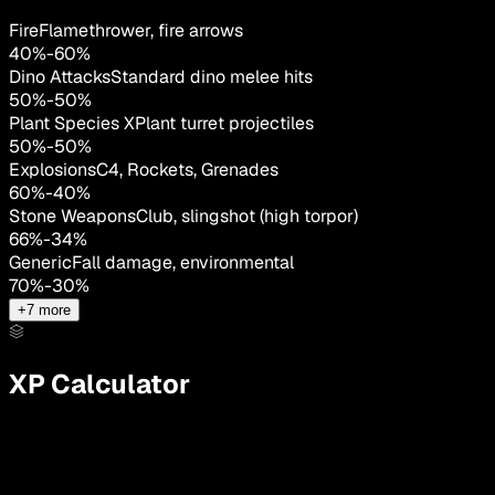
Fire
Flamethrower, fire arrows
40
%
-
60
%
Dino Attacks
Standard dino melee hits
50
%
-
50
%
Plant Species X
Plant turret projectiles
50
%
-
50
%
Explosions
C4, Rockets, Grenades
60
%
-
40
%
Stone Weapons
Club, slingshot (high torpor)
66
%
-
34
%
Generic
Fall damage, environmental
70
%
-
30
%
+
7
more
XP Calculator