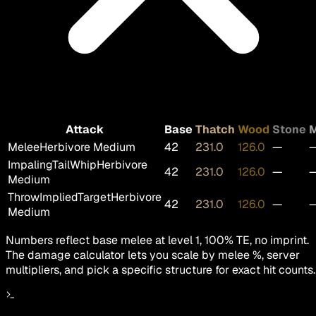
Attack
Base
Thatch
Wood
Stone
M
Melee
Herbivore Medium
42
231.0
126.0
—
ImpalingTailWhip
Herbivore
42
231.0
126.0
—
Medium
ThrowImpliedTarget
Herbivore
42
231.0
126.0
—
Medium
Numbers reflect base melee at level 1, 100% TE, no imprint.
The damage calculator lets you scale by melee %, server
multipliers, and pick a specific structure for exact hit counts.