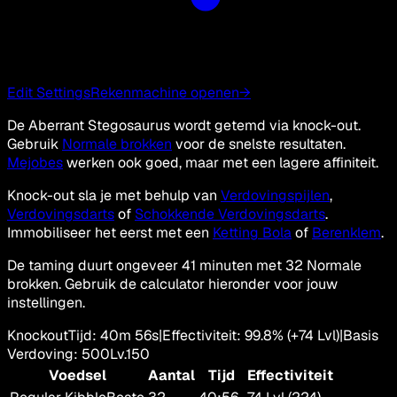
Edit Settings
Rekenmachine openen
→
De Aberrant Stegosaurus wordt getemd via knock-out.
Gebruik
Normale brokken
voor de snelste resultaten.
Mejobes
werken ook goed, maar met een lagere affiniteit.
Knock-out sla je met behulp van
Verdovingspijlen
,
Verdovingsdarts
of
Schokkende Verdovingsdarts
.
Immobiliseer het eerst met een
Ketting Bola
of
Berenklem
.
De taming duurt ongeveer 41 minuten met 32 Normale
brokken. Gebruik de calculator hieronder voor jouw
instellingen.
Knockout
Tijd
:
40m 56s
|
Effectiviteit
:
99.8
%
(+
74
Lvl)
|
Basis
Verdoving
:
500
Lv.
150
Voedsel
Aantal
Tijd
Effectiviteit