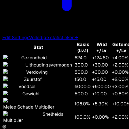
Edit Settings
Volledige statistieken
→
Basis
Wild
Getem
Stat
(Lv.1)
+/Lv
+/Lv
Gezondheid
624.0
+124.80
+4.00%
Uithoudingsvermogen
300.0
+30.00
+2.00%
Verdoving
500.0
+30.00
+0.00%
Zuurstof
150.0
+15.00
+2.00%
Voedsel
6000.0
+600.00
+2.00%
Gewicht
500.0
+10.00
+0.80%
106.0%
+5.30%
+10.00
Melee Schade Multiplier
Snelheids
100.0%
+0.00%
+2.00%
Multiplier