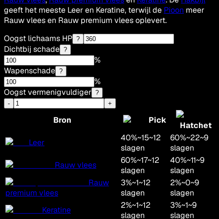
geeft het meeste Leer en Keratine, terwijl de
Pioon
meer
Rauw vlees en Rauw premium vlees oplevert.
Oogst lichaams HP
?
Dichtbij schade
?
%
Wapenschade
?
%
Oogst vermenigvuldiger
?
-
+
Bron
Pick
Hatchet
40
%
~
15
~
12
60
%
~
22
~
9
Leer
slagen
slagen
60
%
~
17
~
12
40
%
~
11
~
9
Rauw vlees
slagen
slagen
Rauw
3
%
~
1
~
12
2
%
~
0
~
9
premium vlees
slagen
slagen
2
%
~
1
~
12
3
%
~
1
~
9
Keratine
slagen
slagen