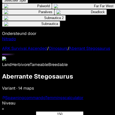
Selecteer Spel
Palworld
Far Far West
Paralives
Deadlock
Subnautica 2
Subnautica
Ondersteund door
Nitrado
ARK Survival Ascended
/
Dinosaurs
/
Aberrant Stegosaurus
Land
Herbivore
Tameable
Breedable
Aberrante Stegosaurus
Variant · 14 maps
Spawningcommando
Temmingscalculator
Niveau