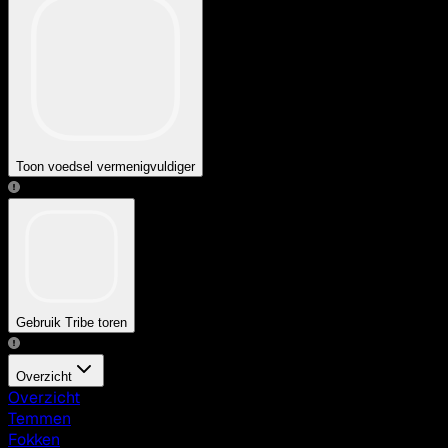
Toon voedsel vermenigvuldiger
Gebruik Tribe toren
Overzicht
Overzicht
Temmen
Fokken