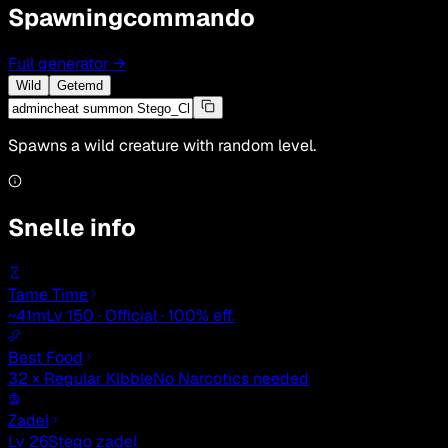
Spawningcommando
Full generator
→
Wild
Getemd
Spawns a wild creature with random level.
Snelle info
Tame Time
~41m
Lv 150 · Official · 100% eff.
Best Food
32 × Regular Kibble
No Narcotics needed
Zadel
Lv 26
Stego zadel