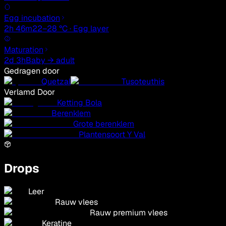
Egg incubation
2h 46m
22–28 °C · Egg layer
Maturation
2d 3h
Baby → adult
Gedragen door
Quetzal
Tusoteuthis
Verlamd Door
Ketting Bola
Berenklem
Grote berenklem
Plantensoort Y Val
Drops
Leer
Rauw vlees
Rauw premium vlees
Keratine