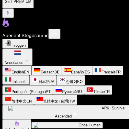
GET PREMIUM
Aberrant Stegosaurus
Inloggen
Nederlands
English
EN
Deutsch
DE
Español
ES
Français
FR
Italiano
IT
日本語
JA
한국어
KO
Português (Portugal)
PT
Русский
RU
Türkçe
TR
简体中文
CN
繁體中文 (台灣)
TW
ARK: Survival
Ascended
Once Human