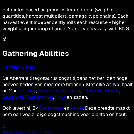
Estimates based on game-extracted data (weights,
quantities, harvest multipliers, damage type chains). Each
harvest event independently rolls each resource - higher
weight = higher drop chance. Actual yields vary with RNG.
Gathering Abilities
Harvest Guide →
De Aberrant Stegosaurus oogst tijdens het berijden hoge
hoeveelheden van meerdere bronnen. Met elke aanval haalt
hij 10×
Mejobes
,
Narcobes
,
Stimbes
,
Zeldzame Bloem
,
Zeldzame Paddenstoel
,
Hout
en zaden.
Ook levert hij 8×
Cactussap
en
Vezel
. Deze breedte maakt
hem een veelzijdige oogstmachine voor planten en hout.
A
Aggeravic Mushroom