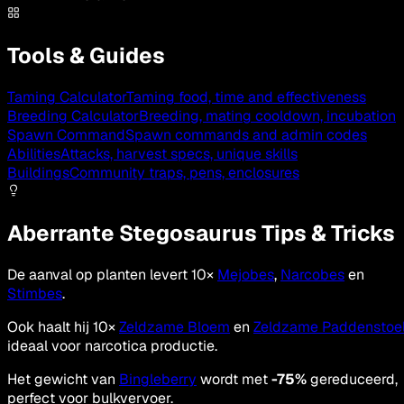
Tools & Guides
Taming Calculator
Taming food, time and effectiveness
Breeding Calculator
Breeding, mating cooldown, incubation
Spawn Command
Spawn commands and admin codes
Abilities
Attacks, harvest specs, unique skills
Buildings
Community traps, pens, enclosures
Aberrante Stegosaurus Tips & Tricks
De aanval op planten levert 10×
Mejobes
,
Narcobes
en
Stimbes
.
Ook haalt hij 10×
Zeldzame Bloem
en
Zeldzame Paddenstoe
ideaal voor narcotica productie.
Het gewicht van
Bingleberry
wordt met
-75%
gereduceerd,
perfect voor bulkvervoer.