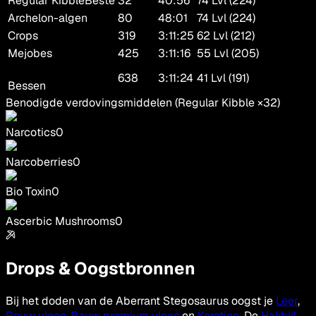
Regular Kibble
Beste
32
40:56
74 Lvl (224)
Archelon-algen
80
48:01
74 Lvl (224)
Crops
319
3:11:25
62 Lvl (212)
Mejobes
425
3:11:16
55 Lvl (205)
638
3:11:24
41 Lvl (191)
Bessen
Benodigde verdovingsmiddelen
(
Regular Kibble
×
32
)
Narcotics
0
Narcoberries
0
Bio Toxin
0
Ascerbic Mushrooms
0
Drops & Oogstbronnen
Bij het doden van de Aberrant Stegosaurus oogst je
Leer
,
Rauw vlees
,
Rauw premium vlees
en
Keratine
. De
Hakbijl