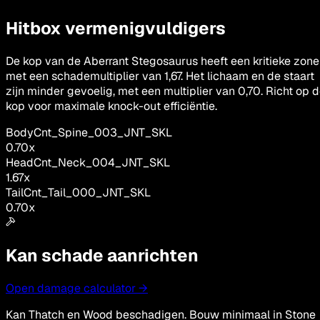
Hitbox vermenigvuldigers
De kop van de Aberrant Stegosaurus heeft een kritieke zone
met een schademultiplier van 1,67. Het lichaam en de staart
zijn minder gevoelig, met een multiplier van 0,70. Richt op 
kop voor maximale knock-out efficiëntie.
Body
Cnt_Spine_003_JNT_SKL
0.70
x
Head
Cnt_Neck_004_JNT_SKL
1.67
x
Tail
Cnt_Tail_000_JNT_SKL
0.70
x
Kan schade aanrichten
Open damage calculator →
Kan Thatch en Wood beschadigen. Bouw minimaal in Stone