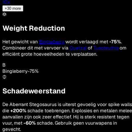
10
x
+
30
more
Weight Reduction
Het gewicht van
Bingleberry
wordt verlaagd met
-75%
.
Combineer dit met vervoer via
Quetzal
of
Tusoteuthis
om
efficiënt grote hoeveelheden te verplaatsen.
B
Bingleberry
-
75
%
Schadeweerstand
De Aberrant Stegosaurus is uiterst gevoelig voor spike walls
die
+200%
schade toebrengen. Explosies en metalen melee
aanvallen zijn ook zeer effectief. Hij is sterk resistent tegen
vuur, met
-60%
schade. Gebruik geen vuurwapens in
gevecht.