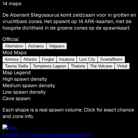
14
maps
De Aberrant Stegosaurus komt zeldzaam voor in grotten en
vruchtbare zones. Het spawnt op 14 ARK-kaarten, met de
hoogste dichtheid in de groene zones op de spawnkaart.
Official
Aberration
Astraeos
Valguero
Mod Maps
Amissa
Atlantis
Forglar
Insaluna
Lost City
Svartalfheim
Taenia Stella
Temptress Lagoon
Thaloria
The Volcano
Vintal
Map Legend
High spawn density
Medium spawn density
Low spawn density
Cave spawn
Each shape is a real spawn volume. Click for exact chance
and zone info.
Explore full interactive map
Aberration
→