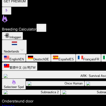
GET PREMIUM
Breeding Calculator
Inloggen
Nederlands
English
EN
Deutsch
DE
Español
ES
Français
FR
繁體中文 (台灣)
TW
ARK: Survival As
Once Human
Selecteer Spel
Subnautica 2
Subnau
Ondersteund door