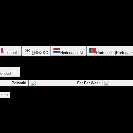
Italiano
IT
한국어
KO
Nederlands
NL
Português (Portugal)
cended
Palworld
Far Far West
tica