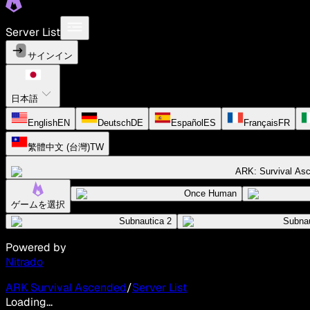
Server List
サインイン
日本語
English
EN
Deutsch
DE
Español
ES
Français
FR
繁體中文 (台灣)
TW
ARK: Survival As
Once Human
ゲームを選択
Subnautica 2
Subnau
Powered by
Nitrado
ARK Survival Ascended
/
Server List
Loading...