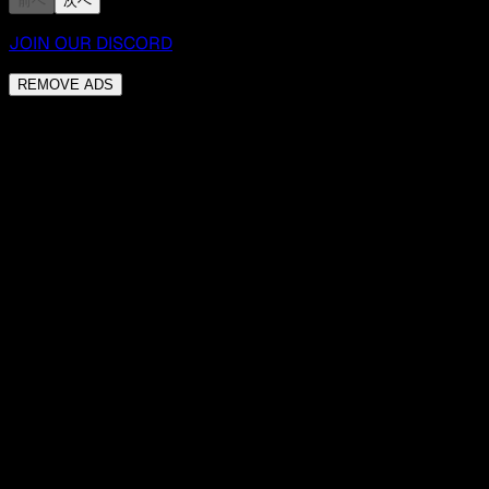
前へ
次へ
JOIN OUR DISCORD
REMOVE ADS