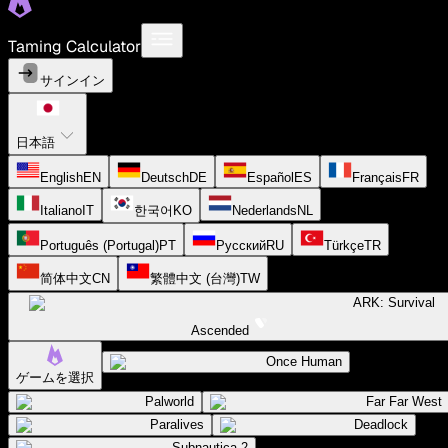
Taming Calculator
サインイン
日本語
English
EN
Deutsch
DE
Español
ES
Français
FR
Italiano
IT
한국어
KO
Nederlands
NL
Português (Portugal)
PT
Русский
RU
Türkçe
TR
简体中文
CN
繁體中文 (台灣)
TW
ARK: Survival
Ascended
Once Human
ゲームを選択
Palworld
Far Far West
Paralives
Deadlock
Subnautica 2