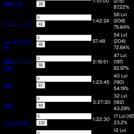
1:10:00
(215)
霜降り肉
28
87.22%
56 Lvl
1:42:24
(206)
ラムチョップ
41
75.84%
54 Lvl
こんがり大ト
57:48
(204)
45
ロ
72.64%
47 Lvl
霜降りこんが
2:19:51
(197)
56
り肉
62.97%
40 Lvl
1:23:45
(190)
魚肉
67
54.19%
32 Lvl
3:27:30
(182)
生肉
83
43.29%
17 Lvl (167
1:22:30
こんがり魚
23.2%
132
12 Lvl