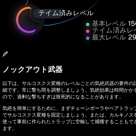
テイム済みレベル
基本レベル
15
テイム済みレ
最大レベル
2
ノックアウト武器
以下は、サルコスクス変種のレベルごとの気絶武器の要件の
細です。常に撃ち間を調整しましょう。気絶効果は時間かか
ので、過剰な撃ちすぎは致死的になることがあります。
気絶を簡単にするために、まずチェーンボーラやベアトラッ
でサルコスクス変種を固定しましょう。または、カルキノス
使って事前に作られたトラップに空輸して捕獲することもで
ます。