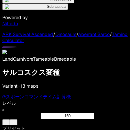
Subnautica
Powered by
Nitrado
ARK Survival Ascended
/
Dinosaurs
/
Aberrant Sarco
/
Taming
Calculator
Land
Carnivore
Tameable
Breedable
サルコスクス変種
Variant · 13 maps
スポーンコマンド
テイム計算機
レベル
プリセット