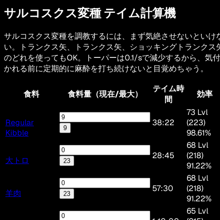
サルコスクス変種
テイム計算機
サルコスクス変種を調教するには、まず気絶させないといけ
い。トランクス矢、トランクス矢、ショッキングトランクス
のどれを使ってもOK。トーパーは0.1/sで減少するから、気
かれる前に定期的に麻酔を打ち続けないと目覚めちゃう。
テイム時
食料
食料量（現在/最大）
効率
間
73 Lvl
Regular
38:22
(223)
9
Kibble
98.61%
68 Lvl
28:45
(218)
大トロ
23
91.22%
68 Lvl
57:30
(218)
羊肉
23
91.22%
65 Lvl