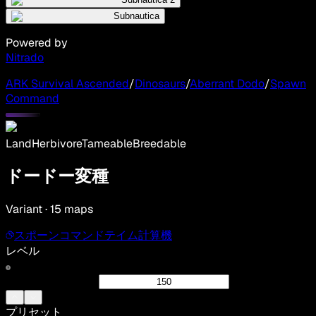
Subnautica
Powered by
Nitrado
ARK Survival Ascended
/
Dinosaurs
/
Aberrant Dodo
/
Spawn
Command
Land
Herbivore
Tameable
Breedable
ドードー変種
Variant · 15 maps
スポーンコマンド
テイム計算機
レベル
プリセット