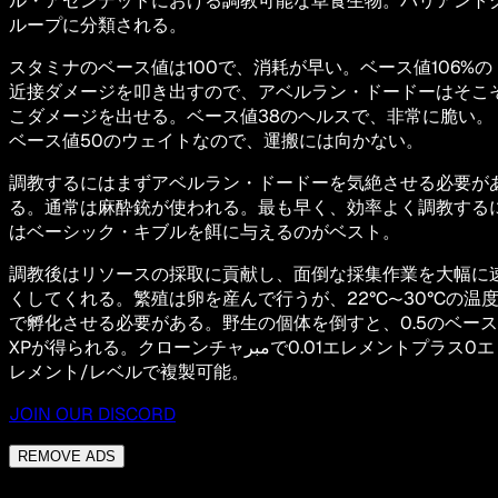
ル・アセンデッドにおける調教可能な草食生物。バリアント
ループに分類される。
スタミナのベース値は100で、消耗が早い。ベース値106%の
近接ダメージを叩き出すので、アベルラン・ドードーはそこ
こダメージを出せる。ベース値38のヘルスで、非常に脆い。
ベース値50のウェイトなので、運搬には向かない。
調教するにはまずアベルラン・ドードーを気絶させる必要が
る。通常は麻酔銃が使われる。最も早く、効率よく調教する
はベーシック・キブルを餌に与えるのがベスト。
調教後はリソースの採取に貢献し、面倒な採集作業を大幅に
くしてくれる。繁殖は卵を産んで行うが、22°C〜30°Cの温
で孵化させる必要がある。野生の個体を倒すと、0.5のベース
XPが得られる。クローンチャمبرで0.01エレメントプラス0エ
レメント/レベルで複製可能。
JOIN OUR DISCORD
REMOVE ADS