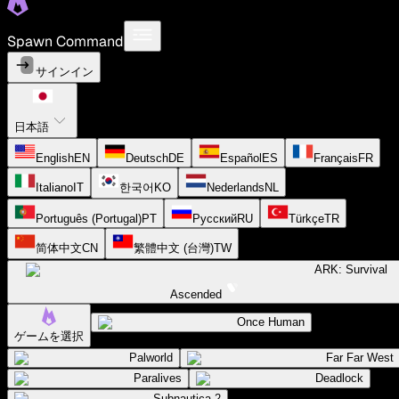
Spawn Command
サインイン
日本語
English
EN
Deutsch
DE
Español
ES
Français
FR
Italiano
IT
한국어
KO
Nederlands
NL
Português (Portugal)
PT
Русский
RU
Türkçe
TR
简体中文
CN
繁體中文 (台灣)
TW
ARK: Survival
Ascended
Once Human
ゲームを選択
Palworld
Far Far West
Paralives
Deadlock
Subnautica 2