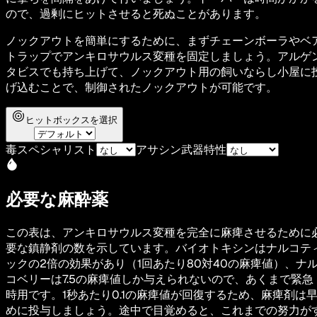
ので、過剰にヒットさせると死ぬことがあります。
ノックアウトを簡単にするために、まずチェーンボーラやベ
トラップでアンキロサウルス変種を固定しましょう。アルゲ
タビスでも持ち上げて、ノックアウト用の飼いならし小屋に
げ込むことで、制御されたノックアウトが可能です。
ヒットボックスを選択
毒スペシャリスト
アサシン武器特性
必要な麻酔薬
この表は、アンキロサウルス変種を完全に麻痺させるために
要な鎮静剤の数を示しています。バイオトキシンはナルコテ
ックの2倍の効果があり（1回あたり80対40の麻痺値）、ナ
コベリーは7.5の麻痺値しか与えられないので、あくまで緊急
時用です。1秒あたり0.1の麻痺値が回復するため、麻痺剤は
めに投与しましょう。途中で目覚めると、これまでの努力が