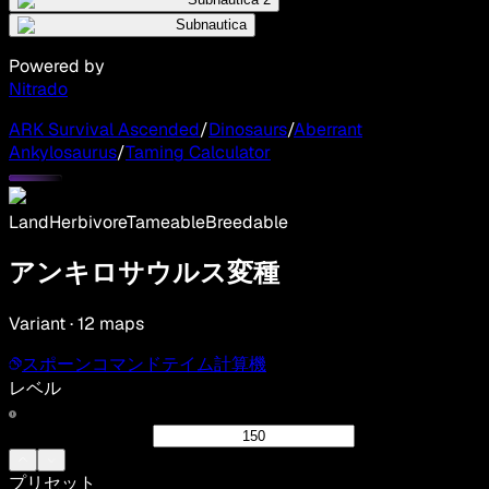
Subnautica
Powered by
Nitrado
ARK Survival Ascended
/
Dinosaurs
/
Aberrant
Ankylosaurus
/
Taming Calculator
Land
Herbivore
Tameable
Breedable
アンキロサウルス変種
Variant · 12 maps
スポーンコマンド
テイム計算機
レベル
プリセット