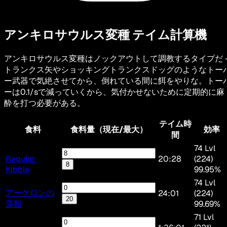
アンキロサウルス変種
テイム計算機
アンキロサウルス変種はノックアウトして調教するタイプだ 
トランクス矢やショッキングトランクスドッグのようなトー
ー武器で気絶させてから、倒れている間に餌をやりな。トー
ーは0.1/sで減っていくから、気付かせないために定期的に麻
酔を打つ必要がある。
テイム時
食料
食料量（現在/最大）
効率
間
74 Lvl
Regular
20:28
(224)
8
Kibble
99.95%
74 Lvl
アーケロンの
24:01
(224)
20
藻類
99.69%
71 Lvl