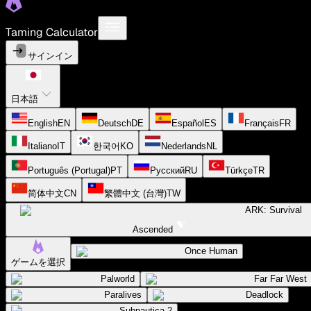
Taming Calculator
サインイン
日本語
English
EN
Deutsch
DE
Español
ES
Français
FR
Italiano
IT
한국어
KO
Nederlands
NL
Português (Portugal)
PT
Русский
RU
Türkçe
TR
简体中文
CN
繁體中文 (台灣)
TW
ARK: Survival
Ascended
Once Human
ゲームを選択
Palworld
Far Far West
Paralives
Deadlock
Subnautica 2