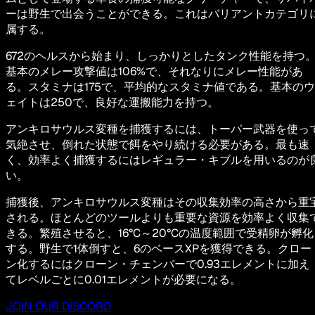
ーは野生で出会うことができる。これはバリアントカテゴリ
属する。
672のヘルスから始まり、しっかりとしたタンク性能を持つ
基本のメレー攻撃値は106%で、それなりにメレー性能があ
る。スタミナは175で、平均的なスタミナ値である。基本のウ
ェイトは250で、良好な運搬能力を持つ。
アンキロサウルス変種を捕獲するには、トーパー武器を使っ
気絶させ、倒れた状態で餌をやり続ける必要がある。最も速
く、効率よく捕獲するにはレギュラー・キブルを用いるのが
い。
捕獲後、アンキロサウルス変種はその収集効率の高さから重
される。ほとんどのツールよりも重要な資源を効率よく収集
きる。繁殖させると、16°C～20°Cの温度範囲で受精卵が孵化
する。野生で1体倒すと、6のベースXPを獲得できる。クロー
ン化するにはクローン・チェンバーで0.93エレメントに加え
てレベルごとに0.01エレメントが必要になる。
JOIN OUR DISCORD