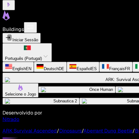
Buildings
Iniciar Sessão
Português (Portugal)
English
EN
Deutsch
DE
Español
ES
Français
FR
ARK: Survival As
Once Human
Selecione o Jogo
Subnautica 2
Subnau
Desenvolvido por
Nitrado
ARK Survival Ascended
/
Dinosaurs
/
Aberrant Dung Beetle
/
B