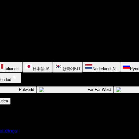
Italiano
IT
日本語
JA
한국어
KO
Nederlands
NL
Русс
cended
Palworld
Far Far West
tica
uildings