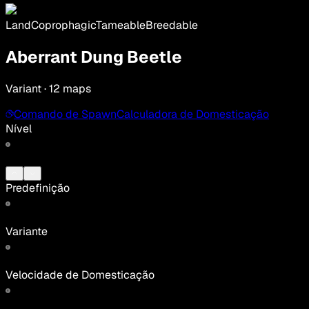
Land
Coprophagic
Tameable
Breedable
Aberrant Dung Beetle
Variant · 12 maps
Comando de Spawn
Calculadora de Domesticação
Nível
Predefinição
Variante
Velocidade de Domesticação