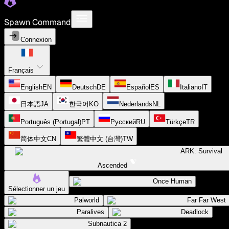
Spawn Command
Connexion
Français
English
EN
Deutsch
DE
Español
ES
Italiano
IT
日本語
JA
한국어
KO
Nederlands
NL
Português (Portugal)
PT
Русский
RU
Türkçe
TR
简体中文
CN
繁體中文 (台灣)
TW
ARK: Survival
Ascended
Once Human
Sélectionner un jeu
Palworld
Far Far West
Paralives
Deadlock
Subnautica 2