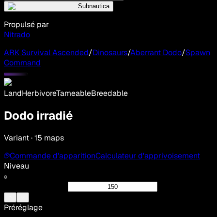
Subnautica
Propulsé par
Nitrado
ARK Survival Ascended
/
Dinosaurs
/
Aberrant Dodo
/
Spawn
Command
Land
Herbivore
Tameable
Breedable
Dodo irradié
Variant · 15 maps
Commande d'apparition
Calculateur d'apprivoisement
Niveau
Préréglage